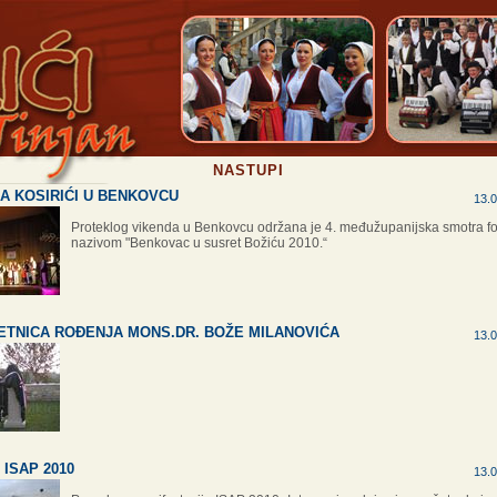
NASTUPI
A KOSIRIĆI U BENKOVCU
13.0
Proteklog vikenda u Benkovcu održana je 4. međužupanijska smotra f
nazivom "Benkovac u susret Božiću 2010.“
JETNICA ROĐENJA MONS.DR. BOŽE MILANOVIĆA
13.0
I ISAP 2010
13.0